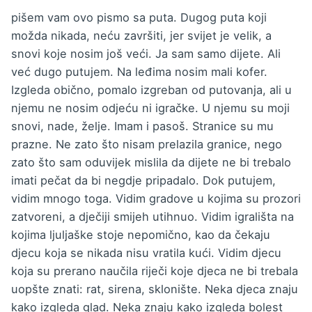
pišem vam ovo pismo sa puta. Dugog puta koji
možda nikada, neću završiti, jer svijet je velik, a
snovi koje nosim još veći. Ja sam samo dijete. Ali
već dugo putujem. Na leđima nosim mali kofer.
Izgleda obično, pomalo izgreban od putovanja, ali u
njemu ne nosim odjeću ni igračke. U njemu su moji
snovi, nade, želje. Imam i pasoš. Stranice su mu
prazne. Ne zato što nisam prelazila granice, nego
zato što sam oduvijek mislila da dijete ne bi trebalo
imati pečat da bi negdje pripadalo. Dok putujem,
vidim mnogo toga. Vidim gradove u kojima su prozori
zatvoreni, a dječiji smijeh utihnuo. Vidim igrališta na
kojima ljuljaške stoje nepomično, kao da čekaju
djecu koja se nikada nisu vratila kući. Vidim djecu
koja su prerano naučila riječi koje djeca ne bi trebala
uopšte znati: rat, sirena, sklonište. Neka djeca znaju
kako izgleda glad. Neka znaju kako izgleda bolest