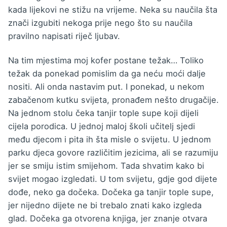
kada lijekovi ne stižu na vrijeme. Neka su naučila šta
znači izgubiti nekoga prije nego što su naučila
pravilno napisati riječ ljubav.
Na tim mjestima moj kofer postane težak… Toliko
težak da ponekad pomislim da ga neću moći dalje
nositi. Ali onda nastavim put. I ponekad, u nekom
zabačenom kutku svijeta, pronađem nešto drugačije.
Na jednom stolu čeka tanjir tople supe koji dijeli
cijela porodica. U jednoj maloj školi učitelj sjedi
među djecom i pita ih šta misle o svijetu. U jednom
parku djeca govore različitim jezicima, ali se razumiju
jer se smiju istim smijehom. Tada shvatim kako bi
svijet mogao izgledati. U tom svijetu, gdje god dijete
dođe, neko ga dočeka. Dočeka ga tanjir tople supe,
jer nijedno dijete ne bi trebalo znati kako izgleda
glad. Dočeka ga otvorena knjiga, jer znanje otvara