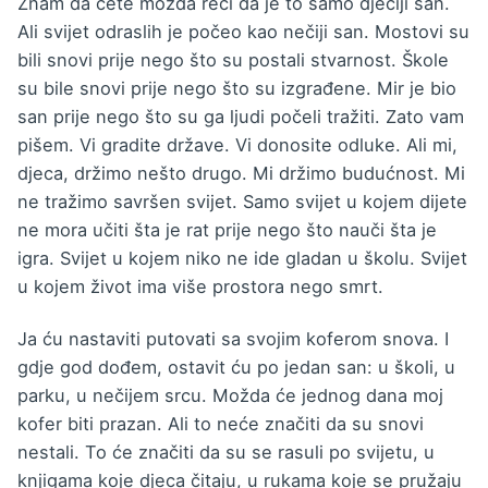
Znam da ćete možda reći da je to samo dječiji san.
Ali svijet odraslih je počeo kao nečiji san. Mostovi su
bili snovi prije nego što su postali stvarnost. Škole
su bile snovi prije nego što su izgrađene. Mir je bio
san prije nego što su ga ljudi počeli tražiti. Zato vam
pišem. Vi gradite države. Vi donosite odluke. Ali mi,
djeca, držimo nešto drugo. Mi držimo budućnost. Mi
ne tražimo savršen svijet. Samo svijet u kojem dijete
ne mora učiti šta je rat prije nego što nauči šta je
igra. Svijet u kojem niko ne ide gladan u školu. Svijet
u kojem život ima više prostora nego smrt.
Ja ću nastaviti putovati sa svojim koferom snova. I
gdje god dođem, ostavit ću po jedan san: u školi, u
parku, u nečijem srcu. Možda će jednog dana moj
kofer biti prazan. Ali to neće značiti da su snovi
nestali. To će značiti da su se rasuli po svijetu, u
knjigama koje djeca čitaju, u rukama koje se pružaju