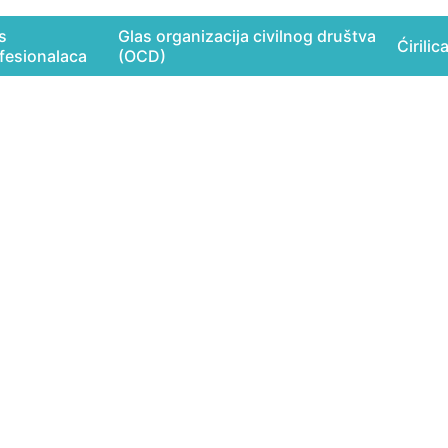
s
Glas organizacija civilnog društva
Ćirilic
fesionalaca
(OCD)