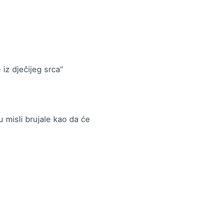
 iz dječijeg srca”
u misli brujale kao da će