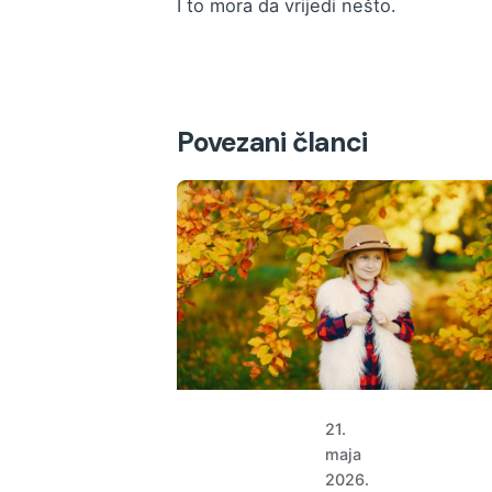
I to mora da vrijedi nešto.
Povezani članci
21.
maja
2026.