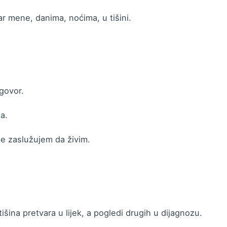
ar mene, danima, noćima, u tišini.
dgovor.
la.
e zaslužujem da živim.
išina pretvara u lijek, a pogledi drugih u dijagnozu.