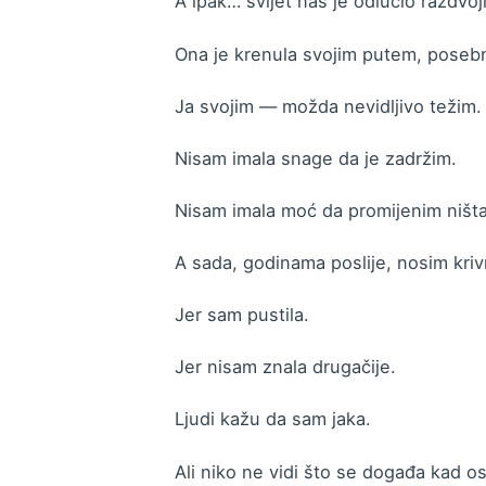
A ipak… svijet nas je odlučio razdvoji
Ona je krenula svojim putem, posebn
Ja svojim — možda nevidljivo težim.
Nisam imala snage da je zadržim.
Nisam imala moć da promijenim ništa
A sada, godinama poslije, nosim kr
Jer sam pustila.
Jer nisam znala drugačije.
Ljudi kažu da sam jaka.
Ali niko ne vidi što se događa kad 