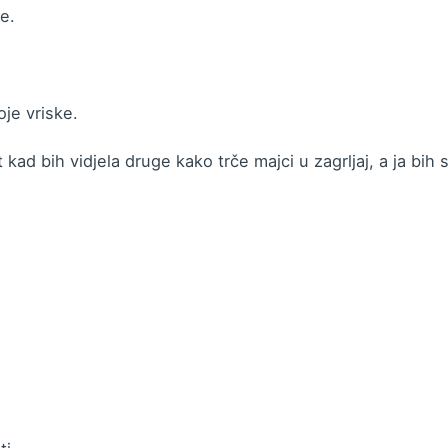
e.
oje vriske.
kad bih vidjela druge kako trče majci u zagrljaj, a ja bih 