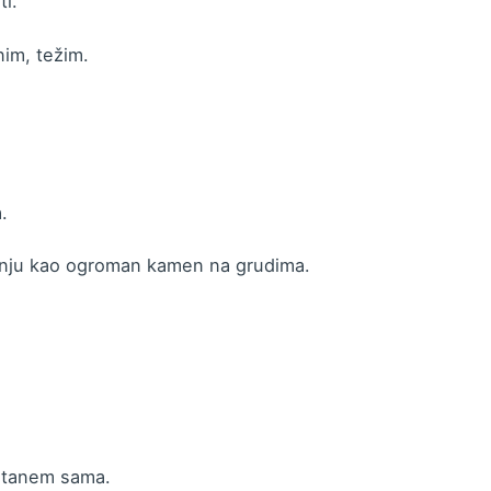
ti.
im, težim.
.
ivnju kao ogroman kamen na grudima.
ostanem sama.