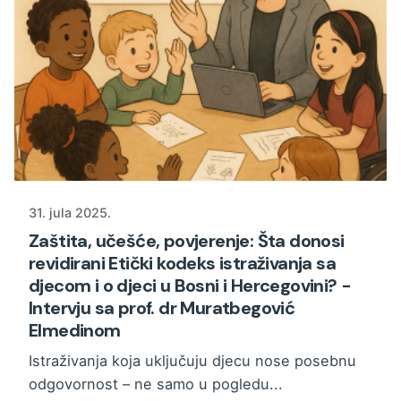
31. jula 2025.
Zaštita, učešće, povjerenje: Šta donosi
revidirani Etički kodeks istraživanja sa
djecom i o djeci u Bosni i Hercegovini? -
Intervju sa prof. dr Muratbegović
Elmedinom
Istraživanja koja uključuju djecu nose posebnu
odgovornost – ne samo u pogledu...