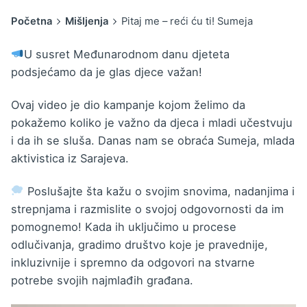
Početna
Mišljenja
Pitaj me – reći ću ti! Sumeja
U susret Međunarodnom danu djeteta
podsjećamo da je glas djece važan!
Ovaj video je dio kampanje kojom želimo da
pokažemo koliko je važno da djeca i mladi učestvuju
i da ih se sluša. Danas nam se obraća Sumeja, mlada
aktivistica iz Sarajeva.
Poslušajte šta kažu o svojim snovima, nadanjima i
strepnjama i razmislite o svojoj odgovornosti da im
pomognemo! Kada ih uključimo u procese
odlučivanja, gradimo društvo koje je pravednije,
inkluzivnije i spremno da odgovori na stvarne
potrebe svojih najmlađih građana.