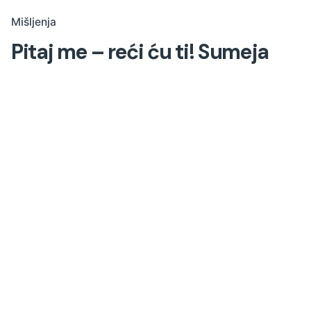
Mišljenja
Pitaj me – reći ću ti! Sumeja