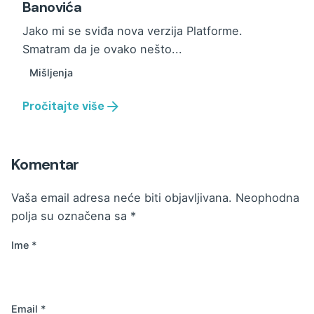
Banovića
Jako mi se sviđa nova verzija Platforme.
Smatram da je ovako nešto...
Mišljenja
Pročitajte više
Komentar
Vaša email adresa neće biti objavljivana.
Neophodna
polja su označena sa
*
Ime
*
Email
*