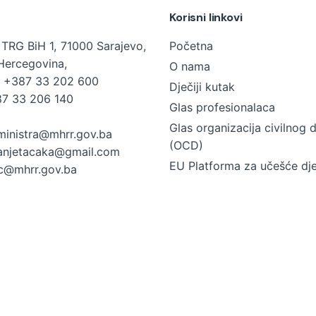
Korisni linkovi
TRG BiH 1, 71000 Sarajevo,
Početna
Hercegovina,
O nama
+387 33 202 600
Dječiji kutak
7 33 206 140
Glas profesionalaca
Glas organizacija civilnog 
ministra@mhrr.gov.ba
(OCD)
anjetacaka@gmail.com
EU Platforma za učešće dj
ic@mhrr.gov.ba