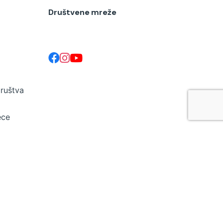
Društvene mreže
društva
ece