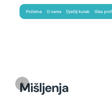
Skip
to
Početna
O nama
Dječiji kutak
Glas pro
content
Mišljenja