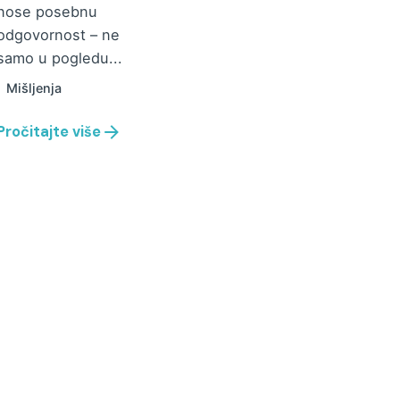
nose posebnu
odgovornost – ne
samo u pogledu...
Mišljenja
Pročitajte više