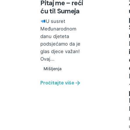
Pitaj me – reći
ću ti! Sumeja
U susret
Međunarodnom
danu djeteta
podsjećamo da je
glas djece važan!
Ovaj...
Mišljenja
Pročitajte više