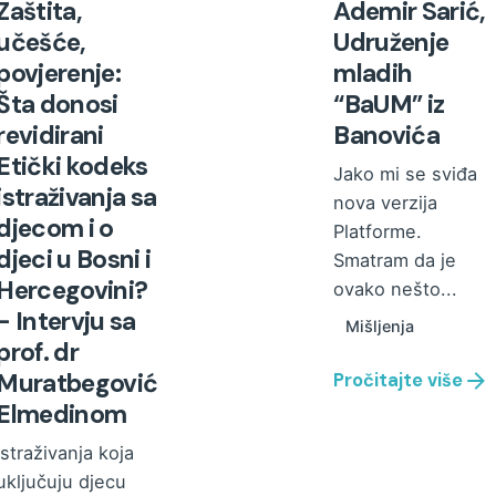
Zaštita,
Ademir Sarić,
učešće,
Udruženje
povjerenje:
mladih
Šta donosi
“BaUM” iz
revidirani
Banovića
Etički kodeks
Jako mi se sviđa
istraživanja sa
nova verzija
djecom i o
Platforme.
djeci u Bosni i
Smatram da je
Hercegovini?
ovako nešto...
- Intervju sa
Mišljenja
prof. dr
Muratbegović
Pročitajte više
Elmedinom
Istraživanja koja
uključuju djecu