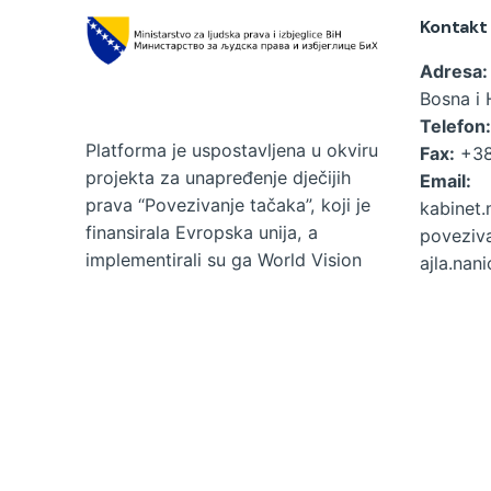
Kontakt
Adresa:
Bosna i 
Telefon:
Platforma je uspostavljena u okviru
Fax:
+38
projekta za unapređenje dječijih
Email:
prava “Povezivanje tačaka”, koji je
kabinet.
finansirala Evropska unija, a
poveziv
implementirali su ga World Vision
ajla.nan
BH Fondacija i Udruženje “Naša
djeca” Sarajevo u saradnji sa
Ministarstvom za ljudska prava i
izbjeglice BiH.