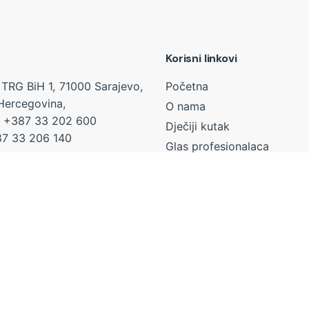
Korisni linkovi
TRG BiH 1, 71000 Sarajevo,
Početna
Hercegovina,
O nama
+387 33 202 600
Dječiji kutak
7 33 206 140
Glas profesionalaca
Glas organizacija civilnog 
ministra@mhrr.gov.ba
(OCD)
anjetacaka@gmail.com
EU Platforma za učešće dj
ic@mhrr.gov.ba