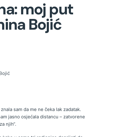
ena: moj put
ina Bojić
Bojić
, znala sam da me ne čeka lak zadatak.
 sam jasno osjećala distancu – zatvorene
a njih“.