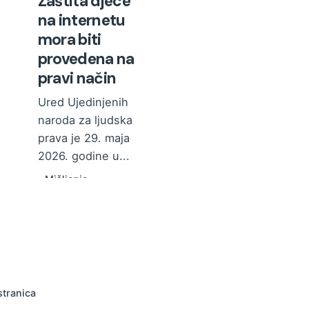
Zaštita djece
na internetu
mora biti
provedena na
pravi način
Ured Ujedinjenih
naroda za ljudska
prava je 29. maja
2026. godine u...
Mišljenja
stručnjaka
Pozitivne
promjene
Pročitajte više
tranica