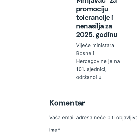
Mrnjavac“ za
promociju
tolerancije i
nenasilja za
2025. godinu
Vijeće ministara
Bosne i
Hercegovine je na
101. sjednici,
održanoj u
februaru...
Novosti
Komentar
Pročitajte više
Vaša email adresa neće biti objavljiv
Ime
*