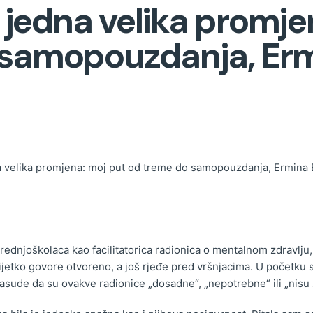
, jedna velika promj
 samopouzdanja, Erm
na velika promjena: moj put od treme do samopouzdanja, Ermina 
rednjoškolaca kao facilitatorica radionica o mentalnom zdravlju
rijetko govore otvoreno, a još rjeđe pred vršnjacima. U početku
asude da su ovakve radionice „dosadne“, „nepotrebne“ ili „nisu z