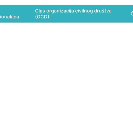
Glas organizacija civilnog društva
Ć
ionalaca
(OCD)