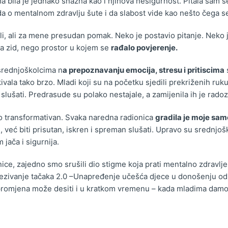
 bila je jednako snažna kao i njihova nesigurnost. Pitala sam se
da o mentalnom zdravlju šute i da slabost vide kao nešto čega se 
, ali za mene presudan pomak. Neko je postavio pitanje. Neko je
bila zid, nego prostor u kojem se
rađalo povjerenje.
 srednjoškolcima n
a prepoznavanju emocija, stresu i pritiscima
ala tako brzo. Mladi koji su na početku sjedili prekriženih ruku
slušati. Predrasude su polako nestajale, a zamijenila ih je rado
ko transformativan. Svaka naredna radionica
gradila je moje sa
već biti prisutan, iskren i spreman slušati. Upravo su srednjošk
 jača i sigurnija.
ice, zajedno smo srušili dio stigme koja prati mentalno zdravlje.
zivanje tačaka 2.0 –Unapređenje učešća djece u donošenju odlu
promjena može desiti i u kratkom vremenu – kada mladima damo 