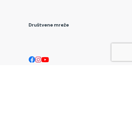
Društvene mreže
društva
ece