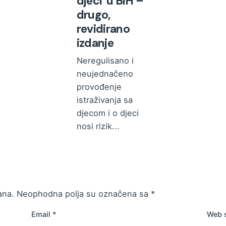
djeci u BiH –
drugo,
revidirano
izdanje
Neregulisano i
neujednačeno
provođenje
istraživanja sa
djecom i o djeci
nosi rizik...
Novosti
Pročitajte više
ana.
Neophodna polja su označena sa
*
Email
*
Web s