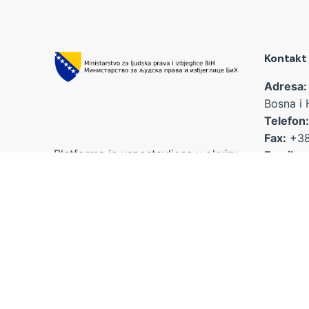
Kontakt
Adresa:
Bosna i 
Telefon:
Fax:
+38
Platforma je uspostavljena u okviru
Email:
projekta za unapređenje dječijih
kabinet.
prava “Povezivanje tačaka”, koji je
poveziv
finansirala Evropska unija, a
ajla.nan
implementirali su ga World Vision
BH Fondacija i Udruženje “Naša
djeca” Sarajevo u saradnji sa
Ministarstvom za ljudska prava i
izbjeglice BiH.