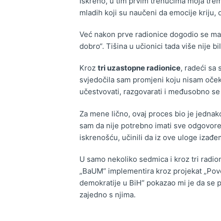
Iskreno, u tim prvim trenucima moja trema
mladih koji su naučeni da emocije kriju, 
Već nakon prve radionice dogodio se mali
dobro“. Tišina u učionici tada više nije 
Kroz
tri uzastopne radionice
, radeći sa
svjedočila sam promjeni koju nisam očekiv
učestvovati, razgovarati i međusobno se 
Za mene lično, ovaj proces bio je jedna
sam da nije potrebno imati sve odgovore, 
iskrenošću, učinili da iz ove uloge izađem
U samo nekoliko sedmica i kroz tri radion
„BaUM“ implementira kroz projekat „Pove
demokratije u BiH“ pokazao mi je da se 
zajedno s njima.