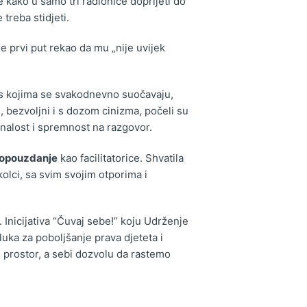
 kako u samo tri radionice doprijeti do
treba stidjeti.
 prvi put rekao da mu „nije uvijek
s kojima se svakodnevno suočavaju,
, bezvoljni i s dozom cinizma, počeli su
znalost i spremnost na razgovor.
mopouzdanje
kao facilitatorice. Shvatila
olci, sa svim svojim otporima i
 Inicijativa “Čuvaj sebe!” koju Udrženje
ka za poboljšanje prava djeteta i
prostor, a sebi dozvolu da rastemo