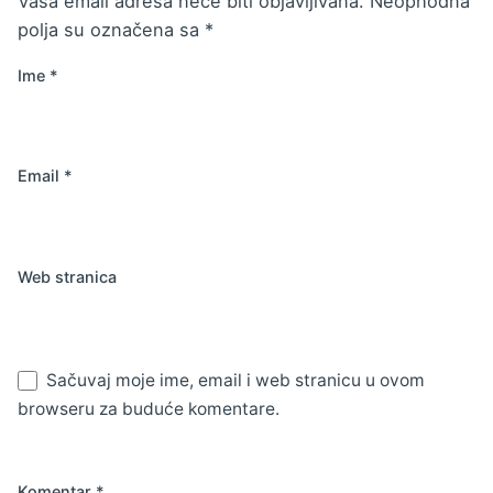
Vaša email adresa neće biti objavljivana.
Neophodna
polja su označena sa
*
Ime
*
Email
*
Web stranica
Sačuvaj moje ime, email i web stranicu u ovom
browseru za buduće komentare.
Komentar
*