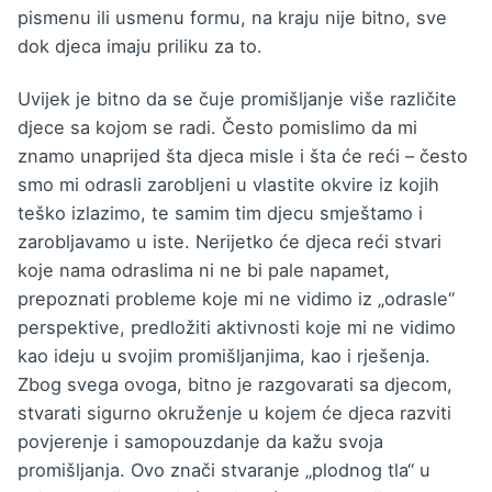
pismenu ili usmenu formu, na kraju nije bitno, sve
dok djeca imaju priliku za to.
Uvijek je bitno da se čuje promišljanje više različite
djece sa kojom se radi. Često pomislimo da mi
znamo unaprijed šta djeca misle i šta će reći – često
smo mi odrasli zarobljeni u vlastite okvire iz kojih
teško izlazimo, te samim tim djecu smještamo i
zarobljavamo u iste. Nerijetko će djeca reći stvari
koje nama odraslima ni ne bi pale napamet,
prepoznati probleme koje mi ne vidimo iz „odrasle“
perspektive, predložiti aktivnosti koje mi ne vidimo
kao ideju u svojim promišljanjima, kao i rješenja.
Zbog svega ovoga, bitno je razgovarati sa djecom,
stvarati sigurno okruženje u kojem će djeca razviti
povjerenje i samopouzdanje da kažu svoja
promišljanja. Ovo znači stvaranje „plodnog tla“ u