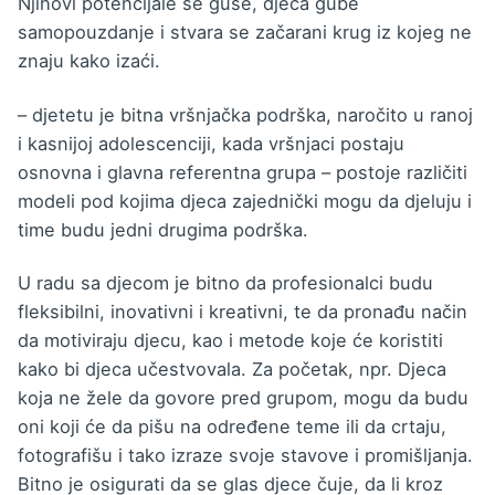
Njihovi potencijale se guše, djeca gube
samopouzdanje i stvara se začarani krug iz kojeg ne
znaju kako izaći.
– djetetu je bitna vršnjačka podrška, naročito u ranoj
i kasnijoj adolescenciji, kada vršnjaci postaju
osnovna i glavna referentna grupa – postoje različiti
modeli pod kojima djeca zajednički mogu da djeluju i
time budu jedni drugima podrška.
U radu sa djecom je bitno da profesionalci budu
fleksibilni, inovativni i kreativni, te da pronađu način
da motiviraju djecu, kao i metode koje će koristiti
kako bi djeca učestvovala. Za početak, npr. Djeca
koja ne žele da govore pred grupom, mogu da budu
oni koji će da pišu na određene teme ili da crtaju,
fotografišu i tako izraze svoje stavove i promišljanja.
Bitno je osigurati da se glas djece čuje, da li kroz