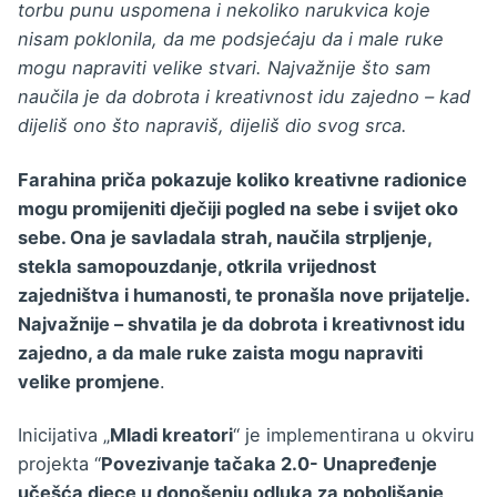
torbu punu uspomena i nekoliko narukvica koje
nisam poklonila, da me podsjećaju da i male ruke
mogu napraviti velike stvari. Najvažnije što sam
naučila je da dobrota i kreativnost idu zajedno – kad
dijeliš ono što napraviš, dijeliš dio svog srca.
Farahina priča pokazuje koliko kreativne radionice
mogu promijeniti dječiji pogled na sebe i svijet oko
sebe. Ona je savladala strah, naučila strpljenje,
stekla samopouzdanje, otkrila vrijednost
zajedništva i humanosti, te pronašla nove prijatelje.
Najvažnije – shvatila je da dobrota i kreativnost idu
zajedno, a da male ruke zaista mogu napraviti
velike promjene
.
Inicijativa „
Mladi kreatori
“ je implementirana u okviru
projekta “
Povezivanje tačaka 2.0- Unapređenje
učešća djece u donošenju odluka za poboljšanje