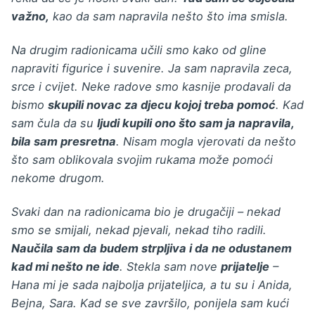
važno,
kao da sam napravila nešto što ima smisla.
Na drugim radionicama učili smo kako od gline
napraviti figurice i suvenire. Ja sam napravila zeca,
srce i cvijet. Neke radove smo kasnije prodavali da
bismo
skupili novac za djecu kojoj treba pomoć
. Kad
sam čula da su
ljudi kupili ono što sam ja napravila,
bila sam presretna
. Nisam mogla vjerovati da nešto
što sam oblikovala svojim rukama može pomoći
nekome drugom.
Svaki dan na radionicama bio je drugačiji – nekad
smo se smijali, nekad pjevali, nekad tiho radili.
Naučila sam da budem strpljiva i da ne odustanem
kad mi nešto ne ide
. Stekla sam nove
prijatelje
–
Hana mi je sada najbolja prijateljica, a tu su i Anida,
Bejna, Sara. Kad se sve završilo, ponijela sam kući