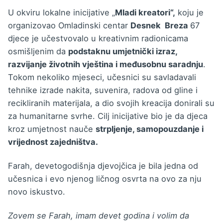
U okviru lokalne inicijative „
Mladi kreatori“,
koju je
organizovao Omladinski centar
Desnek Breza
67
djece je učestvovalo u kreativnim radionicama
osmišljenim da
podstaknu umjetnički izraz,
razvijanje životnih vještina i međusobnu saradnju
.
Tokom nekoliko mjeseci, učesnici su savladavali
tehnike izrade nakita, suvenira, radova od gline i
recikliranih materijala, a dio svojih kreacija donirali su
za humanitarne svrhe. Cilj inicijative bio je da djeca
kroz umjetnost nauče
strpljenje, samopouzdanje i
vrijednost zajedništva.
Farah, devetogodišnja djevojčica je bila jedna od
učesnica i evo njenog ličnog osvrta na ovo za nju
novo iskustvo.
Zovem se Farah, imam devet godina i volim da