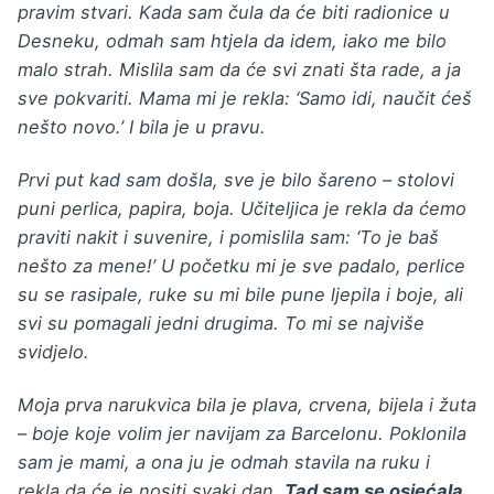
pravim stvari. Kada sam čula da će biti radionice u
Desneku, odmah sam htjela da idem, iako me bilo
malo strah. Mislila sam da će svi znati šta rade, a ja
sve pokvariti. Mama mi je rekla: ‘Samo idi, naučit ćeš
nešto novo.’ I bila je u pravu.
Prvi put kad sam došla, sve je bilo šareno – stolovi
puni perlica, papira, boja. Učiteljica je rekla da ćemo
praviti nakit i suvenire, i pomislila sam: ‘To je baš
nešto za mene!’ U početku mi je sve padalo, perlice
su se rasipale, ruke su mi bile pune ljepila i boje, ali
svi su pomagali jedni drugima. To mi se najviše
svidjelo.
Moja prva narukvica bila je plava, crvena, bijela i žuta
– boje koje volim jer navijam za Barcelonu. Poklonila
sam je mami, a ona ju je odmah stavila na ruku i
rekla da će je nositi svaki dan.
Tad sam se osjećala