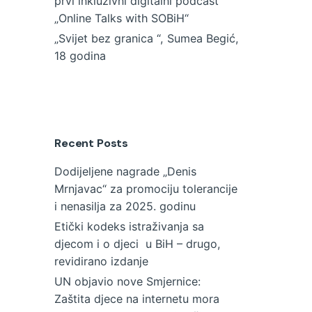
prvi inkluzivni digitalni podcast
„Online Talks with SOBiH“
„Svijet bez granica “, Sumea Begić,
18 godina
Recent Posts
Dodijeljene nagrade „Denis
Mrnjavac“ za promociju tolerancije
i nenasilja za 2025. godinu
Etički kodeks istraživanja sa
djecom i o djeci u BiH – drugo,
revidirano izdanje
UN objavio nove Smjernice:
Zaštita djece na internetu mora