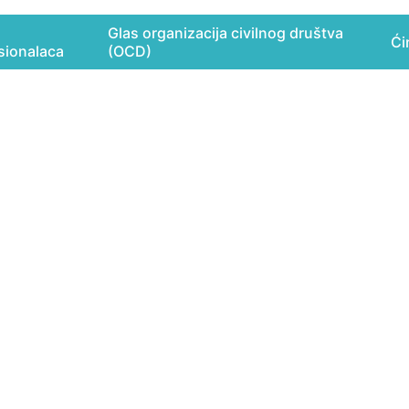
Glas organizacija civilnog društva
Ćir
sionalaca
(OCD)