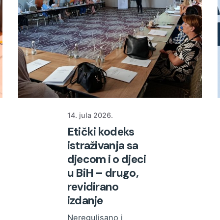
14. jula 2026.
Etički kodeks
istraživanja sa
djecom i o djeci
u BiH – drugo,
revidirano
izdanje
Neregulisano i