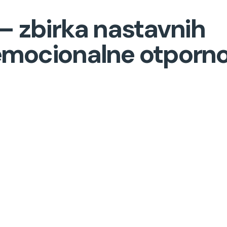
– zbirka nastavnih
j emocionalne otporno