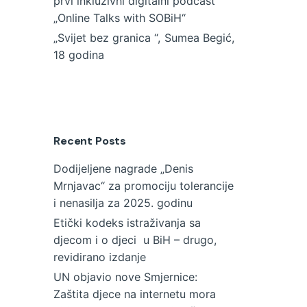
prvi inkluzivni digitalni podcast
„Online Talks with SOBiH“
„Svijet bez granica “, Sumea Begić,
18 godina
Recent Posts
Dodijeljene nagrade „Denis
Mrnjavac“ za promociju tolerancije
i nenasilja za 2025. godinu
Etički kodeks istraživanja sa
djecom i o djeci u BiH – drugo,
revidirano izdanje
UN objavio nove Smjernice:
Zaštita djece na internetu mora