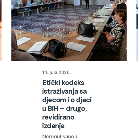
14. jula 2026.
Etički kodeks
istraživanja sa
djecom i o djeci
u BiH – drugo,
revidirano
izdanje
Neregulisano i