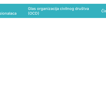
Glas organizacija civilnog društva
Ćir
sionalaca
(OCD)