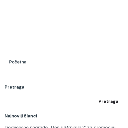
Početna
Pretraga
Pretraga
Najnoviji članci
Dodijeljene nagrade „Denis Mrnjavac“ za promociju