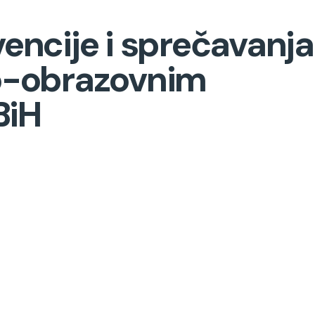
vencije i sprečavanja
no-obrazovnim
BiH