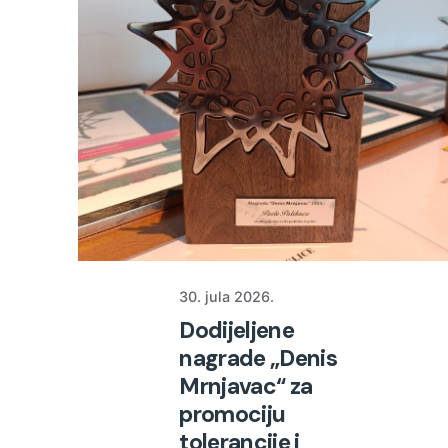
30. jula 2026.
Dodijeljene
nagrade „Denis
Mrnjavac“ za
promociju
tolerancije i