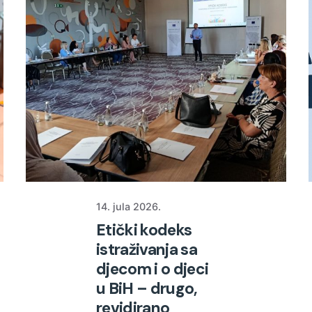
14. jula 2026.
Etički kodeks
istraživanja sa
djecom i o djeci
u BiH – drugo,
revidirano