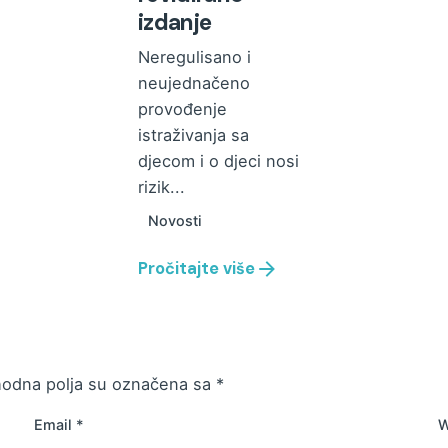
izdanje
Neregulisano i
neujednačeno
provođenje
istraživanja sa
djecom i o djeci nosi
rizik...
Novosti
Pročitajte više
odna polja su označena sa
*
Email
*
W