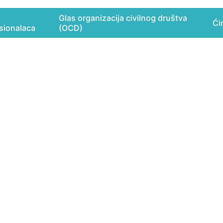
Glas organizacija civilnog društva
Ćir
sionalaca
(OCD)