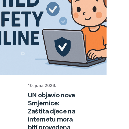
10. juna 2026.
UN objavio nove
Smjernice:
Zaštita djece na
internetu mora
biti provedena