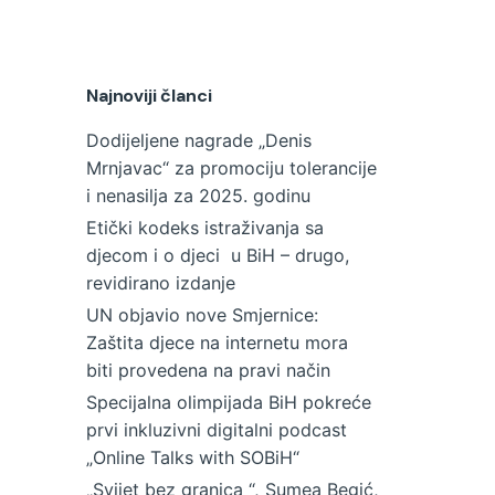
Najnoviji članci
Dodijeljene nagrade „Denis
Mrnjavac“ za promociju tolerancije
i nenasilja za 2025. godinu
Etički kodeks istraživanja sa
djecom i o djeci u BiH – drugo,
revidirano izdanje
UN objavio nove Smjernice:
Zaštita djece na internetu mora
biti provedena na pravi način
Specijalna olimpijada BiH pokreće
prvi inkluzivni digitalni podcast
„Online Talks with SOBiH“
„Svijet bez granica “, Sumea Begić,