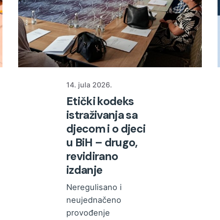
14. jula 2026.
Etički kodeks
istraživanja sa
djecom i o djeci
u BiH – drugo,
revidirano
izdanje
Neregulisano i
neujednačeno
provođenje