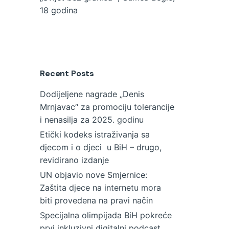
18 godina
Recent Posts
Dodijeljene nagrade „Denis
Mrnjavac“ za promociju tolerancije
i nenasilja za 2025. godinu
Etički kodeks istraživanja sa
djecom i o djeci u BiH – drugo,
revidirano izdanje
UN objavio nove Smjernice:
Zaštita djece na internetu mora
biti provedena na pravi način
Specijalna olimpijada BiH pokreće
prvi inkluzivni digitalni podcast