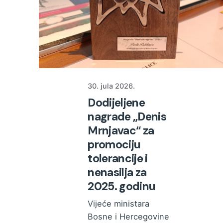
30. jula 2026.
Dodijeljene
nagrade „Denis
Mrnjavac“ za
promociju
tolerancije i
nenasilja za
2025. godinu
Vijeće ministara
Bosne i Hercegovine