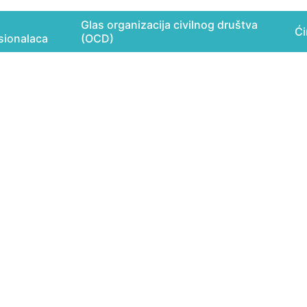
Glas organizacija civilnog društva
Ći
sionalaca
(OCD)