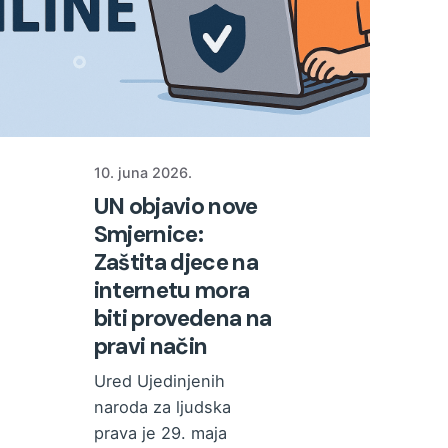
10. juna 2026.
UN objavio nove
Smjernice:
Zaštita djece na
internetu mora
biti provedena na
pravi način
Ured Ujedinjenih
naroda za ljudska
prava je 29. maja