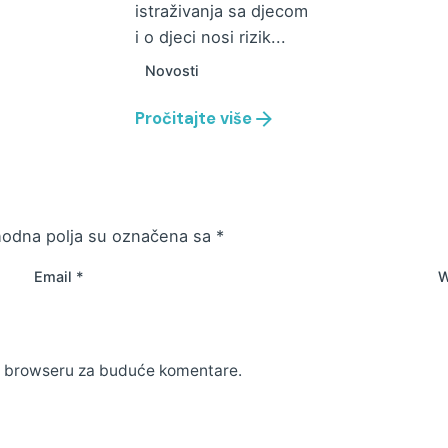
istraživanja sa djecom
i o djeci nosi rizik...
Novosti
Pročitajte više
odna polja su označena sa
*
Email
*
W
m browseru za buduće komentare.