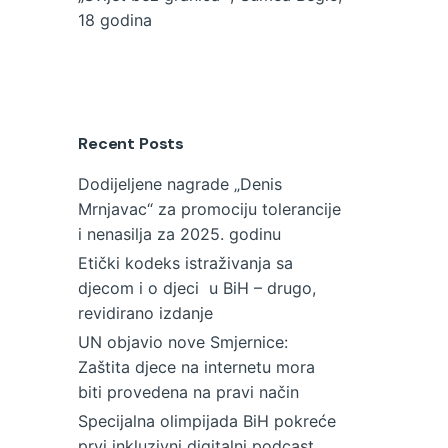
18 godina
Recent Posts
Dodijeljene nagrade „Denis
Mrnjavac“ za promociju tolerancije
i nenasilja za 2025. godinu
Etički kodeks istraživanja sa
djecom i o djeci u BiH – drugo,
revidirano izdanje
UN objavio nove Smjernice:
Zaštita djece na internetu mora
biti provedena na pravi način
Specijalna olimpijada BiH pokreće
prvi inkluzivni digitalni podcast