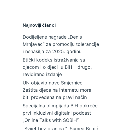
Najnoviji članci
Dodijeljene nagrade „Denis
Mrnjavac“ za promociju tolerancije
i nenasilja za 2025. godinu
Etički kodeks istraživanja sa
djecom i o djeci u BiH – drugo,
revidirano izdanje
UN objavio nove Smjernice:
Zaštita djece na internetu mora
biti provedena na pravi način
Specijalna olimpijada BiH pokreće
prvi inkluzivni digitalni podcast
„Online Talks with SOBiH“
„Svijet bez granica “, Sumea Begić,