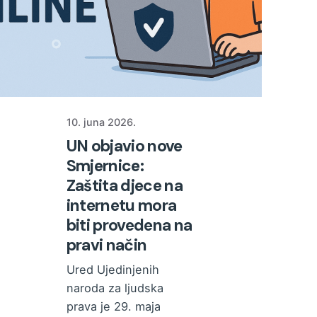
10. juna 2026.
UN objavio nove
Smjernice:
Zaštita djece na
internetu mora
biti provedena na
pravi način
Ured Ujedinjenih
naroda za ljudska
prava je 29. maja