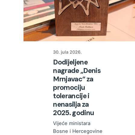
30. jula 2026.
Dodijeljene
nagrade „Denis
Mrnjavac“ za
promociju
tolerancije i
nenasilja za
2025. godinu
Vijeće ministara
Bosne i Hercegovine