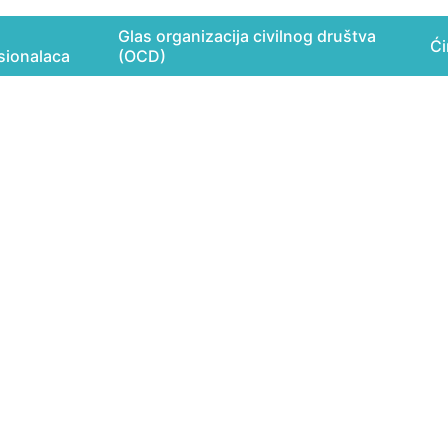
Glas organizacija civilnog društva
Ći
sionalaca
(OCD)