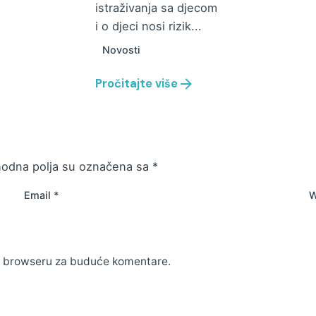
istraživanja sa djecom
i o djeci nosi rizik...
Novosti
Pročitajte više
odna polja su označena sa
*
Email
*
W
m browseru za buduće komentare.