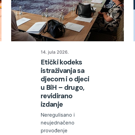
14. jula 2026.
Etički kodeks
istraživanja sa
djecom i o djeci
u BiH – drugo,
revidirano
izdanje
Neregulisano i
neujednačeno
provođenje