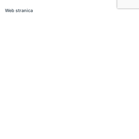
Web stranica
Sačuvaj moje ime, email i web stranicu u ovom
browseru za buduće komentare.
Komentar
*