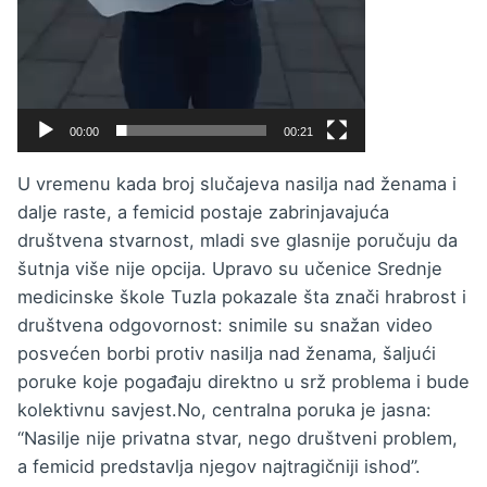
00:00
00:21
U vremenu kada broj slučajeva nasilja nad ženama i
dalje raste, a femicid postaje zabrinjavajuća
društvena stvarnost, mladi sve glasnije poručuju da
šutnja više nije opcija. Upravo su učenice Srednje
medicinske škole Tuzla pokazale šta znači hrabrost i
društvena odgovornost: snimile su snažan video
posvećen borbi protiv nasilja nad ženama, šaljući
poruke koje pogađaju direktno u srž problema i bude
kolektivnu savjest.No, centralna poruka je jasna:
“Nasilje nije privatna stvar, nego društveni problem,
a femicid predstavlja njegov najtragičniji ishod”.