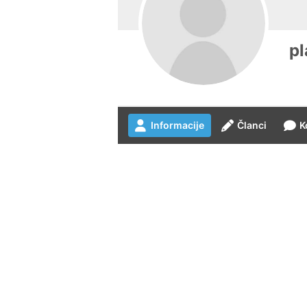
p
Informacije
Članci
K