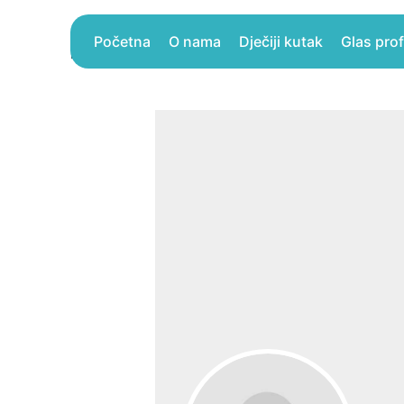
Skip
to
Početna
O nama
Dječiji kutak
Glas pro
Početna
Profil
content