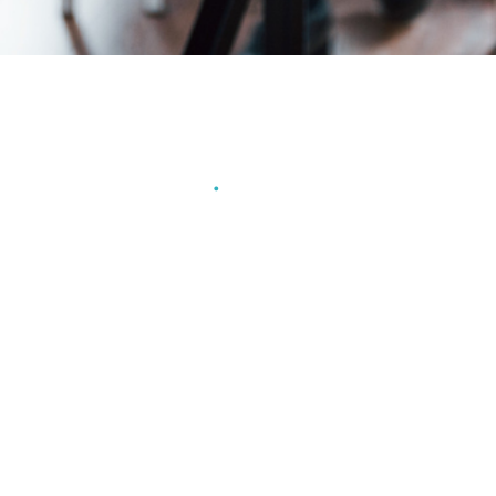
Događaji
31 januara, 2025
Objava poziva za predstavnike Vijeća za djecu,
relevantne nosioce vlasti, predstavnike
institucija, organizacija civilnog društva,
akademske zajednice i istraživače