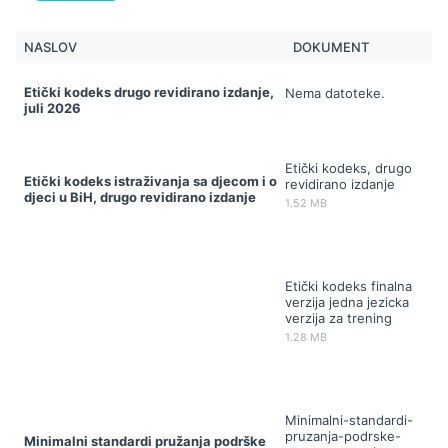
NASLOV
DOKUMENT
Etički kodeks drugo revidirano izdanje,
Nema datoteke.
juli 2026
Etički kodeks, drugo
Etički kodeks istraživanja sa djecom i o
revidirano izdanje
djeci u BiH, drugo revidirano izdanje
1.52 MB
Etički kodeks finalna
verzija jedna jezicka
verzija za trening
1.28 MB
Minimalni-standardi-
pruzanja-podrske-
Minimalni standardi pružanja podrške