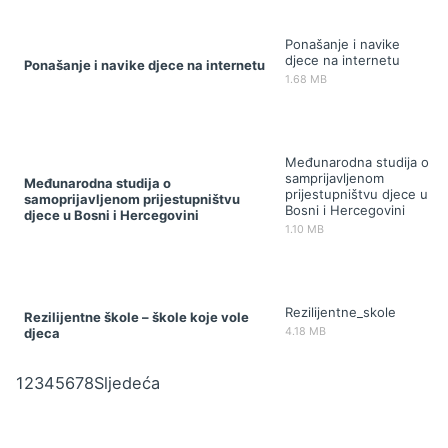
Ponašanje i navike
djece na internetu
Ponašanje i navike djece na internetu
1.68 MB
Međunarodna studija o
samprijavljenom
Međunarodna studija o
prijestupništvu djece u
samoprijavljenom prijestupništvu
Bosni i Hercegovini
djece u Bosni i Hercegovini
1.10 MB
Rezilijentne_skole
Rezilijentne škole – škole koje vole
djeca
4.18 MB
1
2
3
4
5
6
7
8
Sljedeća