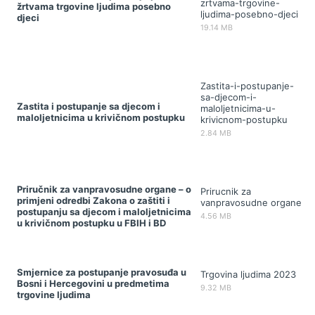
zrtvama-trgovine-
žrtvama trgovine ljudima posebno
ljudima-posebno-djeci
djeci
19.14 MB
Zastita-i-postupanje-
sa-djecom-i-
Zastita i postupanje sa djecom i
maloljetnicima-u-
maloljetnicima u krivičnom postupku
krivicnom-postupku
2.84 MB
Priručnik za vanpravosudne organe – o
Prirucnik za
primjeni odredbi Zakona o zaštiti i
vanpravosudne organe
postupanju sa djecom i maloljetnicima
4.56 MB
u krivičnom postupku u FBIH i BD
Smjernice za postupanje pravosuđa u
Trgovina ljudima 2023
Bosni i Hercegovini u predmetima
9.32 MB
trgovine ljudima