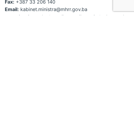
Fax:
+387 33 206 140
Email:
kabinet.ministra@mhrr.gov.ba
povezivanjetacaka@gmail.com
ajla.nanic@mhrr.gov.ba
Korisni linkovi
Početna
O nama
Dječiji kutak
Glas profesionalaca
Glas organizacija civilnog društva (OCD)
EU Platforma za učešće djece
Društvene mreže