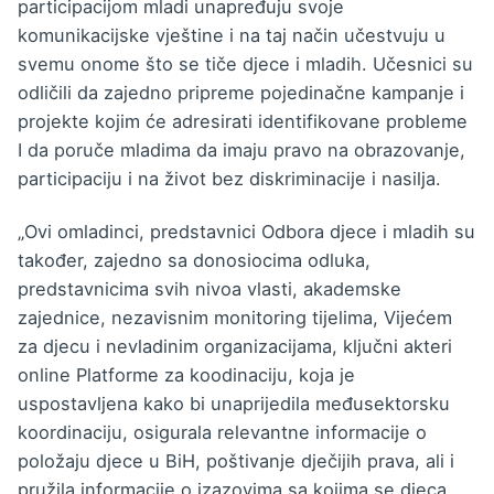
participacijom mladi unapređuju svoje
komunikacijske vještine i na taj način učestvuju u
svemu onome što se tiče djece i mladih. Učesnici su
odličili da zajedno pripreme pojedinačne kampanje i
projekte kojim će adresirati identifikovane probleme
I da poruče mladima da imaju pravo na obrazovanje,
participaciju i na život bez diskriminacije i nasilja.
„Ovi omladinci, predstavnici Odbora djece i mladih su
također, zajedno sa donosiocima odluka,
predstavnicima svih nivoa vlasti, akademske
zajednice, nezavisnim monitoring tijelima, Vijećem
za djecu i nevladinim organizacijama, ključni akteri
online Platforme za koodinaciju, koja je
uspostavljena kako bi unaprijedila međusektorsku
koordinaciju, osigurala relevantne informacije o
položaju djece u BiH, poštivanje dječijih prava, ali i
pružila informacije o izazovima sa kojima se djeca